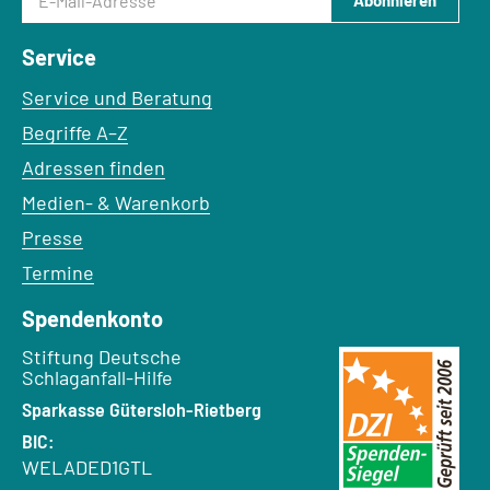
Abonnieren
Service
Service und Beratung
Begriffe A–Z
Adressen finden
Medien- & Warenkorb
Presse
Termine
Spendenkonto
Empfänger:
Stiftung Deutsche
Schlaganfall-Hilfe
Bank:
Sparkasse Gütersloh-Rietberg
BIC:
WELADED1GTL