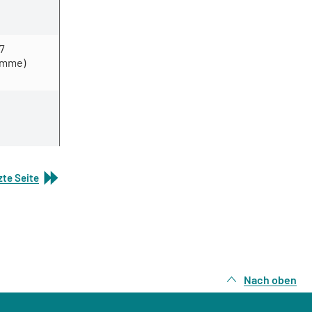
17
ümme)
zte Seite
Nach oben