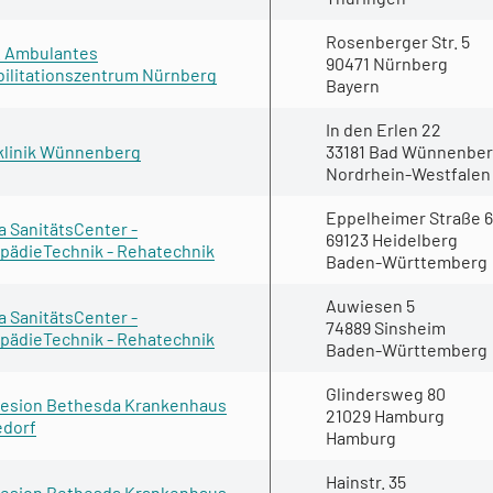
Rosenberger Str. 5
. Ambulantes
90471 Nürnberg
ilitationszentrum Nürnberg
Bayern
In den Erlen 22
klinik Wünnenberg
33181 Bad Wünnenbe
Nordrhein-Westfalen
Eppelheimer Straße 
a SanitätsCenter -
69123 Heidelberg
pädieTechnik - Rehatechnik
Baden-Württemberg
Auwiesen 5
a SanitätsCenter -
74889 Sinsheim
pädieTechnik - Rehatechnik
Baden-Württemberg
Glindersweg 80
esion Bethesda Krankenhaus
21029 Hamburg
edorf
Hamburg
Hainstr. 35
esion Bethesda Krankenhaus