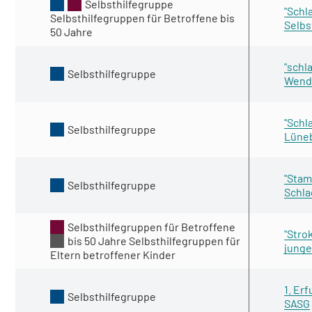
Selbsthilfegruppe
"Schl
Selbsthilfegruppen für Betroffene bis
Selbs
50 Jahre
"schl
Selbsthilfegruppe
Wend
"Schl
Selbsthilfegruppe
Lüne
"Stam
Selbsthilfegruppe
Schla
Selbsthilfegruppen für Betroffene
"Stro
bis 50 Jahre
Selbsthilfegruppen für
junge
Eltern betroffener Kinder
1. Er
Selbsthilfegruppe
SASG