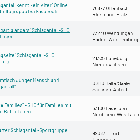
aganfall kennt kein Alter" Online
76877 Offenbach
thilfegruppe bei Facebook
Rheinland-Pfalz
agartig anders" Schlaganfall-SHG
73240 Wendlingen
lingen
Baden-Württemberg
agseite" Schlaganfall-SHG
21335 Lüneburg
burg
Niedersachsen
mtisch Junger Mensch und
06110 Halle/Saale
ganfall"
Sachsen-Anhalt
ke Families" - SHG für Familien mit
33106 Paderborn
n Betroffenen
Nordrhein-Westfalen
furter Schlaganfall-Sportgruppe
99087 Erfurt
Thüringen