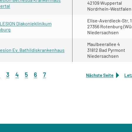
42109 Wuppertal
ertal
Nordrhein-Westfalen
Elise-Averdieck-Str. 
ESION Diakonieklinikum
27356 Rotenburg (W
nburg
Niedersachsen
Maulbeerallee 4
esion Ev. Bathildiskrankenhaus
31812 Bad Pyrmont
Niedersachsen
2
3
4
5
6
7
Nächste Seite
Let