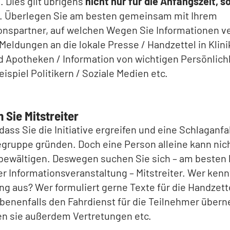
 Dies gilt übrigens
nicht nur für die Anfangszeit, 
. Überlegen Sie am besten gemeinsam mit Ihrem
onspartner, auf welchen Wegen Sie Informationen v
eldungen an die lokale Presse / Handzettel in Klini
 Apotheken / Information von wichtigen Persönlich
eispiel Politikern / Soziale Medien etc.
 Sie Mitstreiter
, dass Sie die Initiative ergreifen und eine Schlaganfal
egruppe gründen. Doch eine Person alleine kann nich
bewältigen. Deswegen suchen Sie sich – am besten b
er Informationsveranstaltung – Mitstreiter. Wer kenn
g aus? Wer formuliert gerne Texte für die Handzett
benenfalls den Fahrdienst für die Teilnehmer über
en sie außerdem Vertretungen etc.