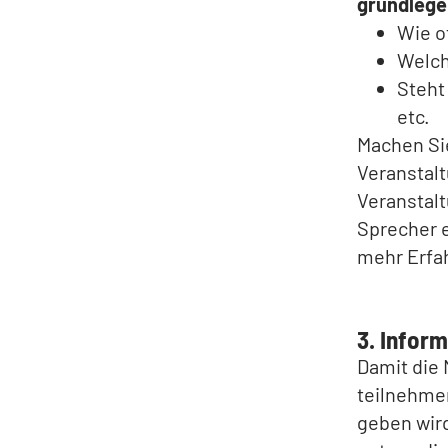
grundlege
Wie o
Welch
Steht
etc.
Machen Sie
Veranstalt
Veranstalt
Sprecher e
mehr Erfah
3. Inform
Damit die 
teilnehmen
geben wird