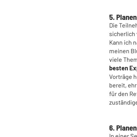
5. Plane
Die Teiln
sicherlich
Kann ich n
meinen Bl
viele Them
besten Ex
Vorträge h
bereit, eh
für den Re
zuständige
6. Plane
In einer S