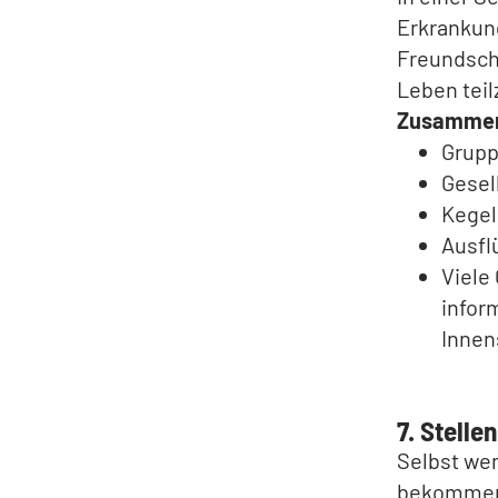
Erkrankung
Freundsch
Leben tei
Zusammen
Grupp
Gesel
Kegel
Ausfl
Viele
infor
Innen
7. Stelle
Selbst wen
bekommen,