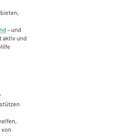
bieten,
and
– und
 aktiv und
ilfe
r
rstützen
helfen,
n von