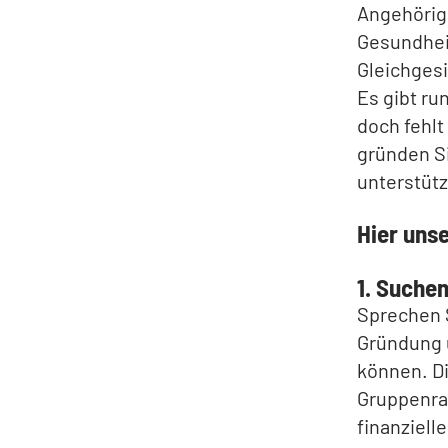
Angehörig
Gesundhei
Gleichgesi
Es gibt ru
doch fehlt
gründen Si
unterstütz
Hier uns
1. Suche
Sprechen S
Gründung u
können. D
Gruppenra
finanziell