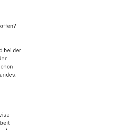
 offen?
d bei der
der
 schon
bandes.
eise
beit