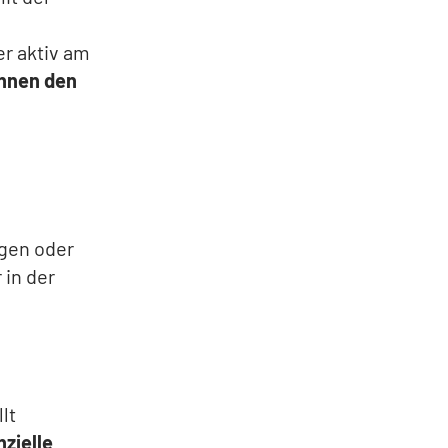
r aktiv am
nnen den
ngen oder
 in der
lt
nzielle