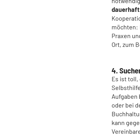
notwendig.
dauerhaft
Kooperati
möchten: M
Praxen und
Ort, zum B
4. Suchen
Es ist toll
Selbsthilf
Aufgaben 
oder bei d
Buchhaltun
kann gege
Vereinbar