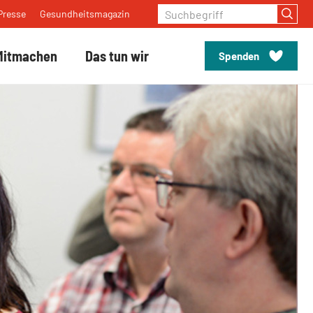
Suchbegriff
Presse
Gesundheitsmagazin
Mitmachen
Das tun wir
Spenden