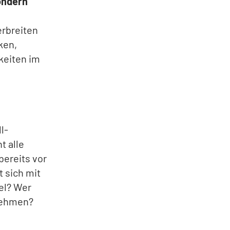
sondern
erbreiten
ken,
keiten im
l-
t alle
ereits vor
t sich mit
el? Wer
nehmen?