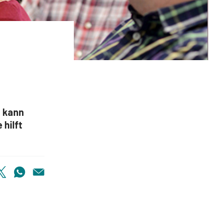
ps zur Gründung einer Selbsthilfegruppe
, kann
 hilft