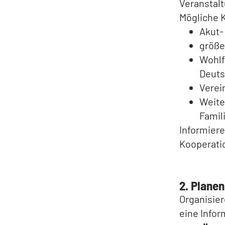
Veranstalt
Mögliche 
Akut-
größe
Wohlf
Deuts
Verei
Weite
Famil
Informiere
Kooperati
2. Planen
Organisie
eine Infor