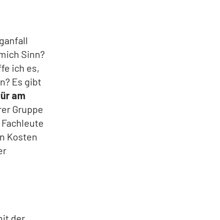
ganfall
 mich Sinn?
fe ich es,
n? Es gibt
für am
hrer Gruppe
 Fachleute
en Kosten
er
it der