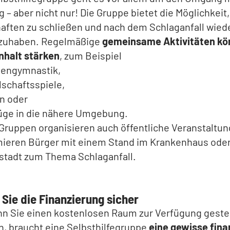
 – aber nicht nur! Die Gruppe bietet die Möglichkeit,
aften zu schließen und nach dem Schlaganfall wiede
lzuhaben. Regelmäßige
gemeinsame Aktivitäten kö
halt stärken
, zum Beispiel
engymnastik,
lschaftsspiele,
n oder
üge in die nähere Umgebung.
 Gruppen organisieren auch öffentliche Veranstaltu
mieren Bürger mit einem Stand im Krankenhaus oder
stadt zum Thema Schlaganfall.
n Sie die Finanzierung sicher
n Sie einen kostenlosen Raum zur Verfügung gestel
 braucht eine Selbsthilfegruppe
eine gewisse fina