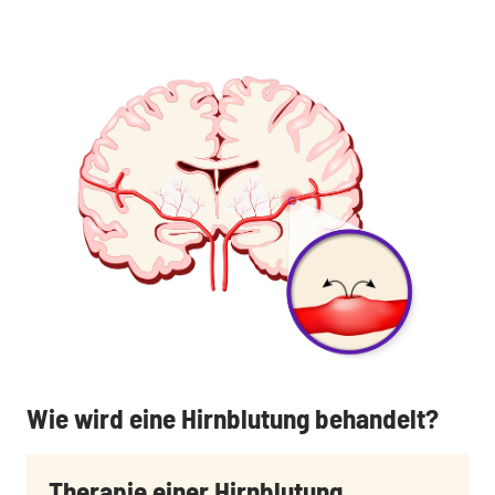
:
Wie wird eine Hirnblutung behandelt?
Therapie einer Hirnblutung