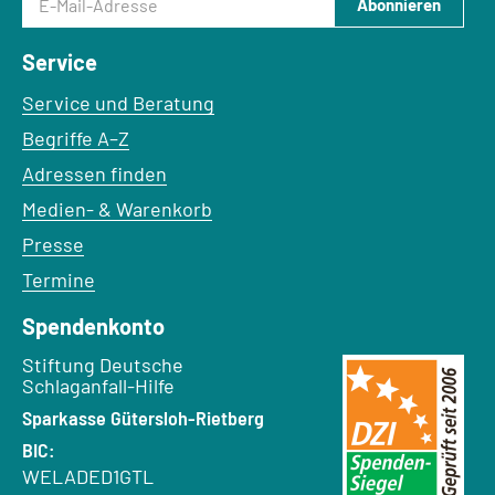
Abonnieren
Service
Service und Beratung
Begriffe A–Z
Adressen finden
Medien- & Warenkorb
Presse
Termine
Spendenkonto
Empfänger:
Stiftung Deutsche
Schlaganfall-Hilfe
Bank:
Sparkasse Gütersloh-Rietberg
BIC:
WELADED1GTL