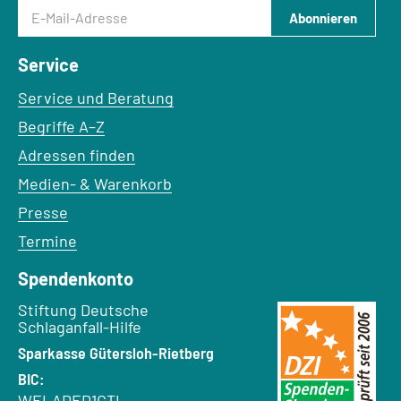
E-Mail-Adresse
Abonnieren
Service
Service und Beratung
Begriffe A–Z
Adressen finden
Medien- & Warenkorb
Presse
Termine
Spendenkonto
Empfänger:
Stiftung Deutsche
Schlaganfall-Hilfe
Bank:
Sparkasse Gütersloh-Rietberg
BIC:
WELADED1GTL