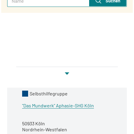
Suchen
Kategorie
Selbsthilfegruppe
Name
"Das Mundwerk" Aphasie-SHG Köln
Adresse
50933 Köln
Nordrhein-Westfalen