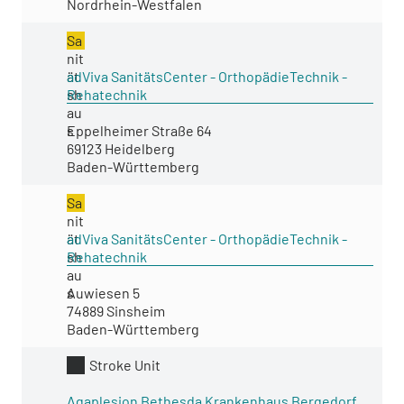
Nordrhein-Westfalen
Sa
nit
ät
adViva SanitätsCenter - OrthopädieTechnik -
sh
Rehatechnik
au
s
Eppelheimer Straße 64
69123 Heidelberg
Baden-Württemberg
Sa
nit
ät
adViva SanitätsCenter - OrthopädieTechnik -
sh
Rehatechnik
au
s
Auwiesen 5
74889 Sinsheim
Baden-Württemberg
Stroke Unit
Agaplesion Bethesda Krankenhaus Bergedorf