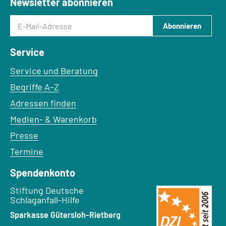
Newsletter abonnieren
E-Mail-Adresse
Abonnieren
Service
Service und Beratung
Begriffe A–Z
Adressen finden
Medien- & Warenkorb
Presse
Termine
Spendenkonto
Empfänger:
Stiftung Deutsche
Schlaganfall-Hilfe
Bank:
Sparkasse Gütersloh-Rietberg