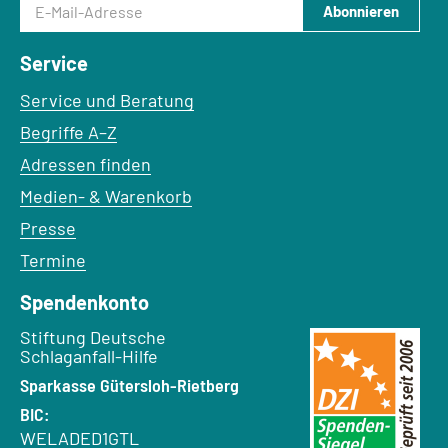
Abonnieren
Service
Service und Beratung
Begriffe A–Z
Adressen finden
Medien- & Warenkorb
Presse
Termine
Spendenkonto
Empfänger:
Stiftung Deutsche
Schlaganfall-Hilfe
Bank:
Sparkasse Gütersloh-Rietberg
BIC:
WELADED1GTL