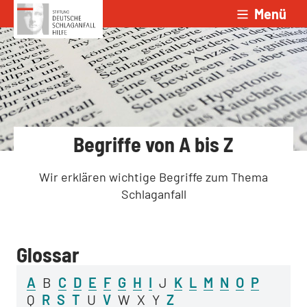
Menü
Zum Inhalt springen
Begriffe von A bis Z
Wir erklären wichtige Begriffe zum Thema
Schlaganfall
Glossar
A
B
C
D
E
F
G
H
I
J
K
L
M
N
O
P
Q
R
S
T
U
V
W
X
Y
Z