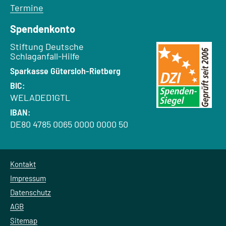
Termine
Spendenkonto
Empfänger:
Stiftung Deutsche
Schlaganfall-Hilfe
Bank:
Sparkasse Gütersloh-Rietberg
BIC:
WELADED1GTL
IBAN:
DE80 4785 0065 0000 0000 50
Kontakt
Impressum
Datenschutz
AGB
Sitemap