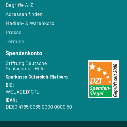
Begriffe A–Z
Adressen finden
Medien- & Warenkorb
Presse
Termine
Spendenkonto
Empfänger:
Stiftung Deutsche
Schlaganfall-Hilfe
Bank:
Sparkasse Gütersloh-Rietberg
BIC:
WELADED1GTL
IBAN:
DE80 4785 0065 0000 0000 50