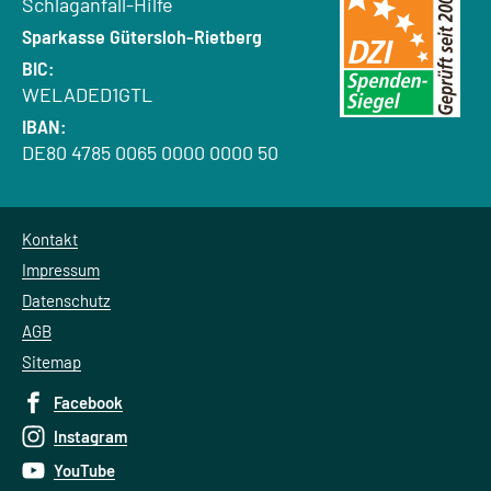
Schlaganfall-Hilfe
Bank:
Sparkasse Gütersloh-Rietberg
BIC:
WELADED1GTL
IBAN:
DE80 4785 0065 0000 0000 50
Kontakt
Impressum
Datenschutz
AGB
Sitemap
Facebook
Instagram
YouTube