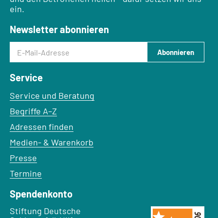
ein.
Newsletter abonnieren
E-Mail-Adresse
Abonnieren
Service
Service und Beratung
Begriffe A–Z
Adressen finden
Medien- & Warenkorb
Presse
Termine
Spendenkonto
Empfänger:
Stiftung Deutsche