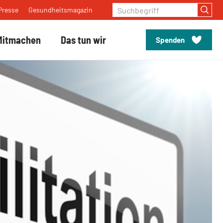
Suchbegriff
Presse
Gesundheitsmagazin
Mitmachen
Das tun wir
Spenden