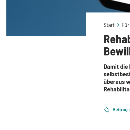
Start
Für
Rehab
Bewil
Damit die
selbstbest
überaus w
Rehabilit
Beitrag