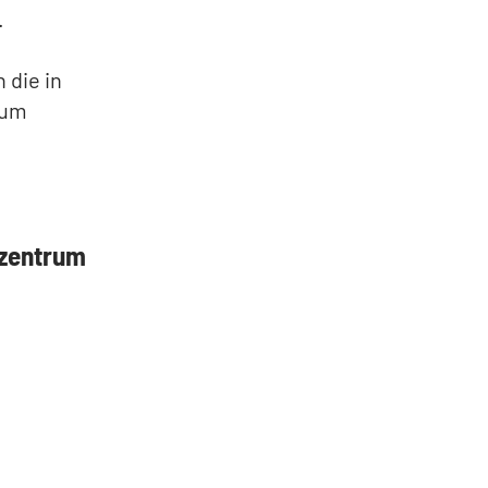
.
 die in
zum
szentrum