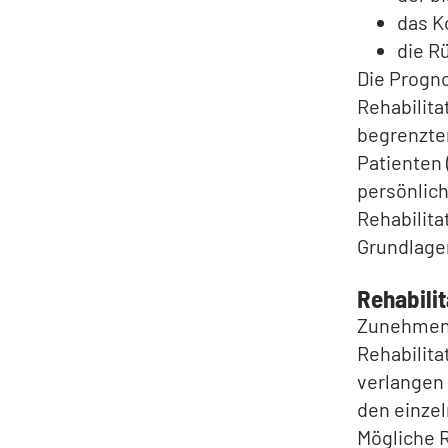
das K
die R
Die Progno
Rehabilit
begrenzten
Patienten 
persönlich
Rehabilita
Grundlagen
Rehabilit
Zunehmend 
Rehabilita
verlangen 
den einzel
Mögliche R