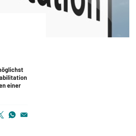
möglichst
bilitation
en einer