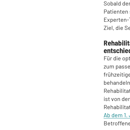
Sobald der
Patienten 
Experten-
Ziel, die 
Rehabili
entschie
Für die op
zum passe
frühzeitig
behandeln
Rehabilita
ist von de
Rehabilita
Ab dem 1. 
Betroffene