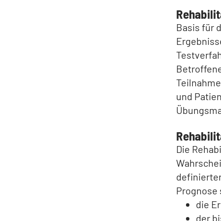
Rehabilit
Basis für 
Ergebniss
Testverfah
Betroffene
Teilnahme 
und Patie
Übungsma
Rehabili
Die Rehabi
Wahrschein
definierte
Prognose 
die E
der b