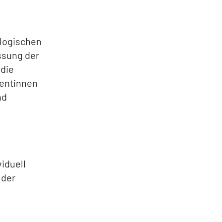
logischen
ssung der
 die
ientinnen
nd
iduell
 der