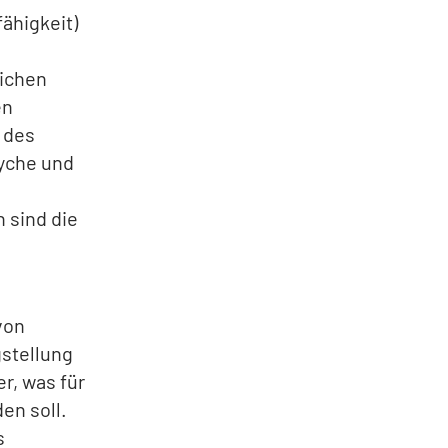
ähigkeit)
lichen
en
 des
syche und
 sind die
von
gstellung
r, was für
en soll.
s