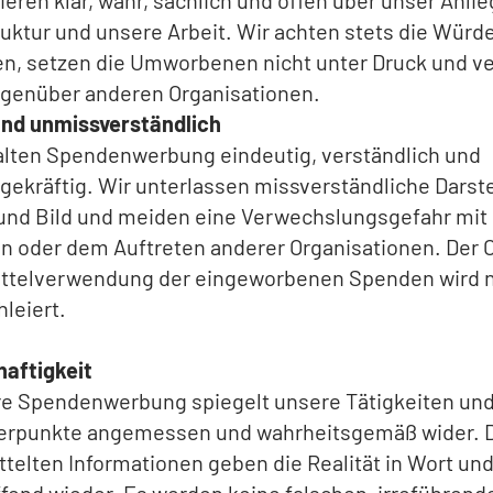
ieren klar, wahr, sachlich und offen über unser Anlie
uktur und unsere Arbeit. Wir achten stets die Würd
en, setzen die Umworbenen nicht unter Druck und v
egenüber anderen Organisationen.
und unmissverständlich
alten Spendenwerbung eindeutig, verständlich und
gekräftig. Wir unterlassen missverständliche Darste
und Bild und meiden eine Verwechslungsgefahr mi
 oder dem Auftreten anderer Organisationen. Der 
ittelverwendung der eingeworbenen Spenden wird n
hleiert.
aftigkeit
e Spendenwerbung spiegelt unsere Tätigkeiten un
rpunkte angemessen und wahrheitsgemäß wider. 
ttelten Informationen geben die Realität in Wort und