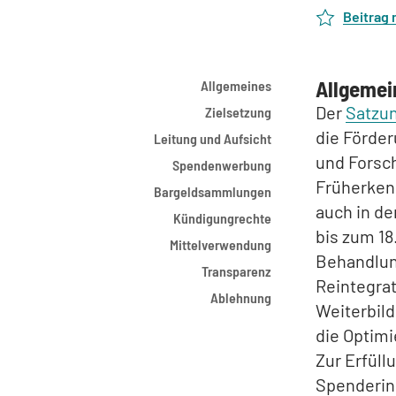
Beitrag
Allgemei
Allgemeines
Der
Satzun
Zielsetzung
die Förde
Leitung und Aufsicht
und Forsch
Spendenwerbung
Früherken
Bargeldsammlungen
auch in d
Kündigungrechte
bis zum 1
Mittelverwendung
Behandlun
Transparenz
Reintegra
Ablehnung
Weiterbild
die Optimi
Zur Erfüll
Spenderin