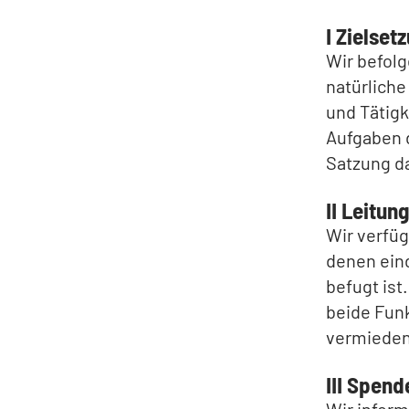
I Zielset
Wir befol
natürlich
und Tätig
Aufgaben d
Satzung da
II Leitun
Wir verfü
denen eind
befugt ist
beide Fun
vermieden
III Spen