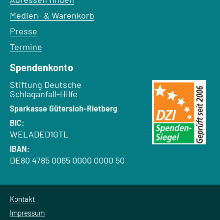
Medien- & Warenkorb
Presse
Termine
Spendenkonto
Empfänger:
Stiftung Deutsche
Schlaganfall-Hilfe
Bank:
Sparkasse Gütersloh-Rietberg
BIC:
WELADED1GTL
IBAN:
DE80 4785 0065 0000 0000 50
Kontakt
Impressum