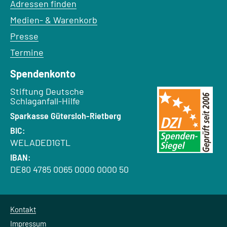
Adressen finden
Medien- & Warenkorb
Presse
Termine
Spendenkonto
Empfänger:
Stiftung Deutsche
Schlaganfall-Hilfe
Bank:
Sparkasse Gütersloh-Rietberg
BIC:
WELADED1GTL
IBAN:
DE80 4785 0065 0000 0000 50
Kontakt
Impressum