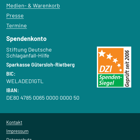
Medien- & Warenkorb
Presse
Termine
Spendenkonto
Empfänger:
Stiftung Deutsche
Schlaganfall-Hilfe
Bank:
Sparkasse Gütersloh-Rietberg
BIC:
WELADED1GTL
IBAN:
DE80 4785 0065 0000 0000 50
Kontakt
Impressum
Datenschutz