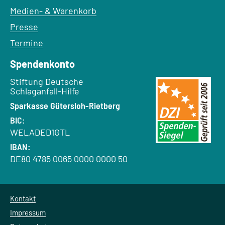
Medien- & Warenkorb
Presse
Termine
Spendenkonto
Empfänger:
Stiftung Deutsche
Schlaganfall-Hilfe
Bank:
Sparkasse Gütersloh-Rietberg
BIC:
WELADED1GTL
IBAN:
DE80 4785 0065 0000 0000 50
Kontakt
Impressum