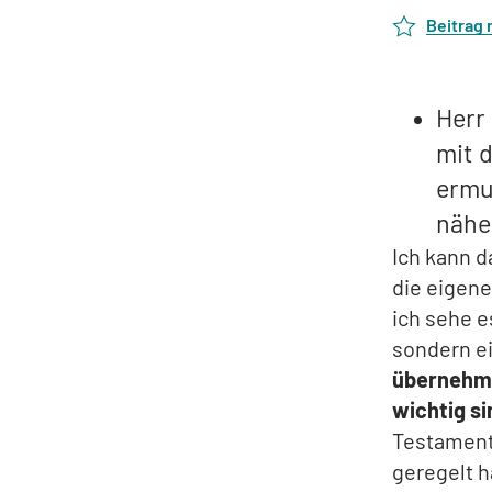
Beitrag
Herr 
mit 
ermu
nähe
Ich kann d
die eigene
ich sehe e
sondern e
übernehmen
wichtig si
Testaments
geregelt 