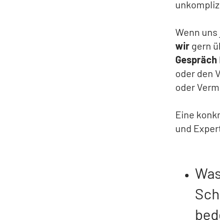
unkomplizi
Wenn uns 
wir
gern ü
Gespräch
oder den V
oder Verm
Eine konkr
und Expert
Was
Sch
bed