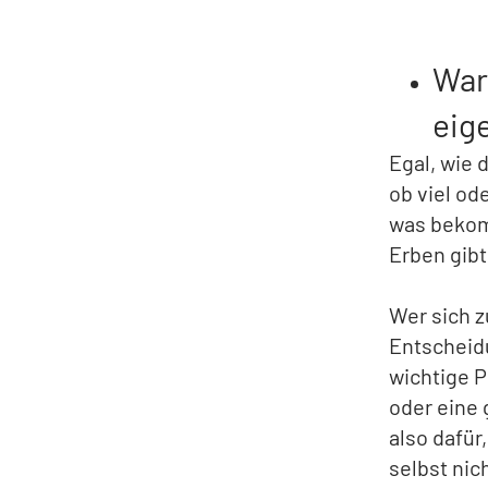
War
eig
Egal, wie 
ob viel od
was bekom
Erben gibt
Wer sich 
Entscheid
wichtige P
oder eine
also dafür
selbst nic