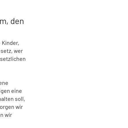
am, den
 Kinder,
setz, wer
setzlichen
gene
igen eine
alten soll,
orgen wir
n wir