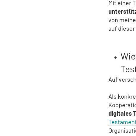
Mit einer
unterstüt
von meiner
auf dieser
Wie 
Tes
Auf versc
Als konkre
Kooperati
digitales 
Testamen
Organisati