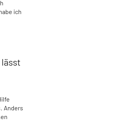
ch
habe ich
 lässt
ilfe
s. Anders
hen