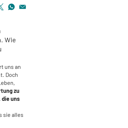
h
. Wie
u
rt uns an
st. Doch
Leben,
rtung zu
 die uns
 sie alles