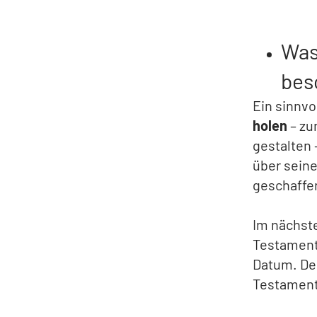
Was
bes
Ein sinnvol
holen
– zu
gestalten 
über seine
geschaffe
Im nächste
Testament 
Datum. Den
Testaments