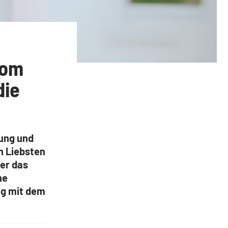
vom
die
tung und
en Liebsten
er das
he
tig mit dem