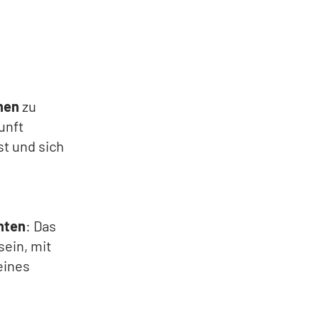
nen
zu
unft
st und sich
hten
: Das
sein, mit
eines