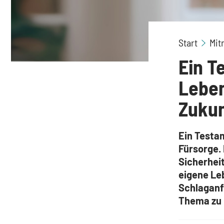
Start
Mit
Ein T
Leben
Zukun
Ein Testa
Fürsorge. 
Sicherhei
eigene Le
Schlaganfa
Thema zu 