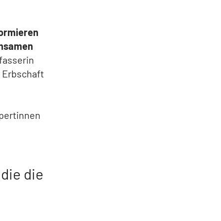
ormieren
insamen
rfasserin
b Erbschaft
xpertinnen
die die