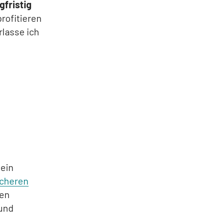
fristig
rofitieren
rlasse ich
 ein
sicheren
gen
 und