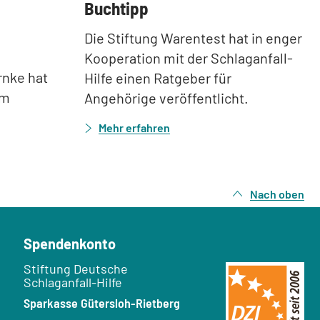
:
Buchtipp
Die Stiftung Warentest hat in enger
Kooperation mit der Schlaganfall-
rnke hat
Hilfe einen Ratgeber für
em
Angehörige veröffentlicht.
Mehr erfahren
Nach oben
Spendenkonto
Empfänger:
Stiftung Deutsche
Schlaganfall-Hilfe
Bank:
Sparkasse Gütersloh-Rietberg