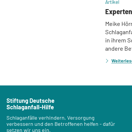
:
Artikel
Experten
Meike Hörn
Schlaganfa
in ihrem S
andere Bet
Weiterle
Stiftung Deutsche
Schlaganfall-Hilfe
Schlaganfälle verhindern, Versorgung
verbessern und den Betroffenen helfen - dafür
setzen wir uns ein.