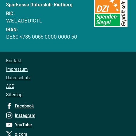
Bank:
Sparkasse Gütersloh-Rietberg
BIC:
WELADED1GTL
IBAN:
DE80 4785 0065 0000 0000 50
Kontakt
Impressum
Datenschutz
AGB
Sitemap
Facebook
Instagram
YouTube
x.com