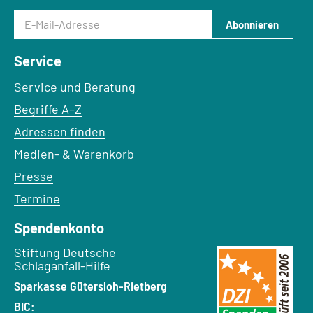
E-Mail-Adresse
Abonnieren
Service
Service und Beratung
Begriffe A–Z
Adressen finden
Medien- & Warenkorb
Presse
Termine
Spendenkonto
Empfänger:
Stiftung Deutsche
Schlaganfall-Hilfe
Bank:
Sparkasse Gütersloh-Rietberg
BIC: