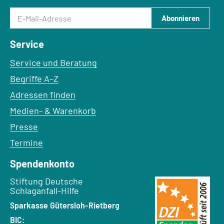
E-Mail-Adresse
Abonnieren
Service
Service und Beratung
Begriffe A–Z
Adressen finden
Medien- & Warenkorb
Presse
Termine
Spendenkonto
Empfänger:
Stiftung Deutsche
Schlaganfall-Hilfe
Bank:
Sparkasse Gütersloh-Rietberg
BIC: