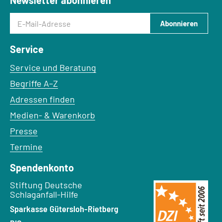
Newsletter abonnieren
E-Mail-Adresse
Abonnieren
Service
Service und Beratung
Begriffe A–Z
Adressen finden
Medien- & Warenkorb
Presse
Termine
Spendenkonto
Empfänger:
Stiftung Deutsche
Schlaganfall-Hilfe
Bank:
Sparkasse Gütersloh-Rietberg