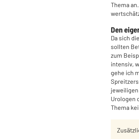
Thema an."
wertschätz
Den eige
Da sich d
sollten Be
zum Beispi
intensiv,
gehe ich 
Spreitzers
jeweiligen
Urologen o
Thema kein
Zusätzl