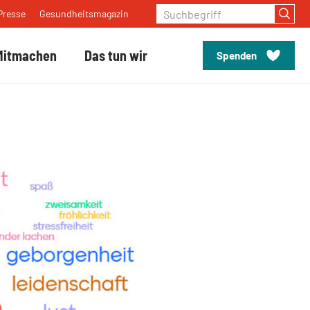
Suchbegriff
Presse
Gesundheitsmagazin
Mitmachen
Das tun wir
Spenden