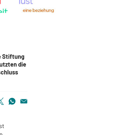
e Stiftung
utzten die
schluss
st
n.