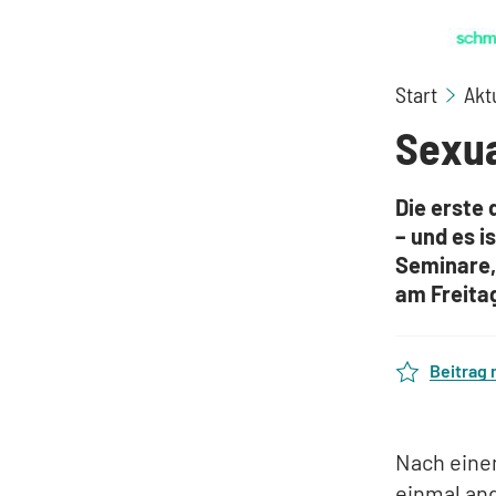
Start
Akt
Sexua
Die erste 
– und es i
Seminare,
am Freitag
Beitrag
Nach eine
einmal and