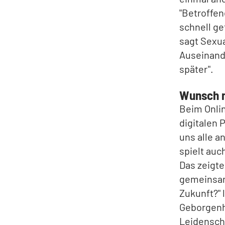
"Betroffen
schnell ge
sagt Sexua
Auseinande
später".
Wunsch n
Beim Onlin
digitalen 
uns alle an
spielt auc
Das zeigte
gemeinsam
Zukunft?" 
Geborgenh
Leidenscha