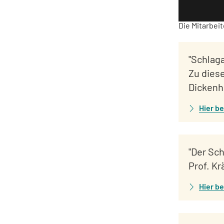
Die Mitarbeit
"Schlaga
Zu dies
Dickenho
Hier be
"Der Sc
Prof. K
Hier be