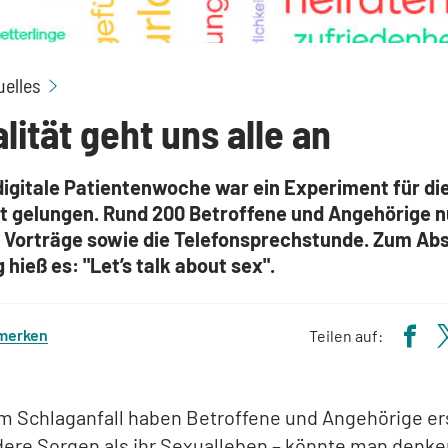
Sexualität geht uns alle an
uelles
lität geht uns alle an
digitale Patientenwoche war ein Experiment für di
st gelungen. Rund 200 Betroffene und Angehörige n
 Vorträge sowie die Telefonsprechstunde. Zum Ab
 hieß es: "Let’s talk about sex".
 merken
Teilen auf:
m Schlaganfall haben Betroffene und Angehörige er
ere Sorgen als ihr Sexualleben – könnte man denke