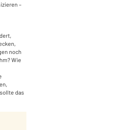
izieren –
dert,
decken,
ngen noch
ehm? Wie
e
en,
sollte das