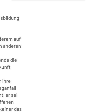
usbildung
nderem auf
In anderen
nde die
kunft
r ihre
ganfall
t, er sei
offenen
keiner das