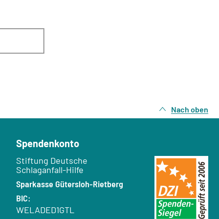
Nach oben
Spendenkonto
Empfänger:
Stiftung Deutsche
Schlaganfall-Hilfe
Bank:
Sparkasse Gütersloh-Rietberg
BIC:
WELADED1GTL