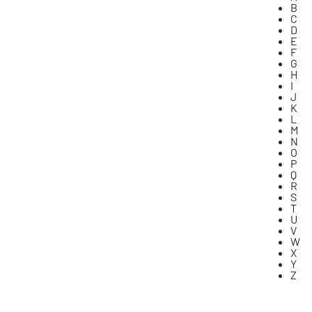
B
C
D
E
F
G
H
I
J
K
L
M
N
O
P
Q
R
S
T
U
V
W
X
Y
Z