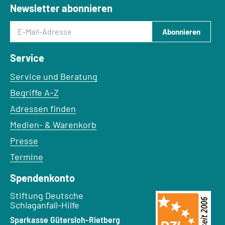
Newsletter abonnieren
E-Mail-Adresse
Abonnieren
Service
Service und Beratung
Begriffe A–Z
Adressen finden
Medien- & Warenkorb
Presse
Termine
Spendenkonto
Empfänger:
Stiftung Deutsche
Schlaganfall-Hilfe
Bank:
Sparkasse Gütersloh-Rietberg