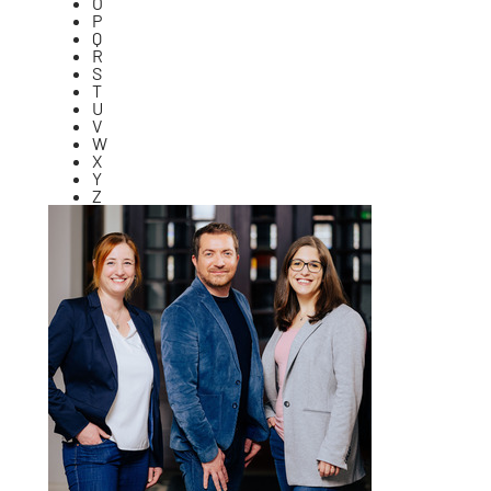
O
P
Q
R
S
T
U
V
W
X
Y
Z