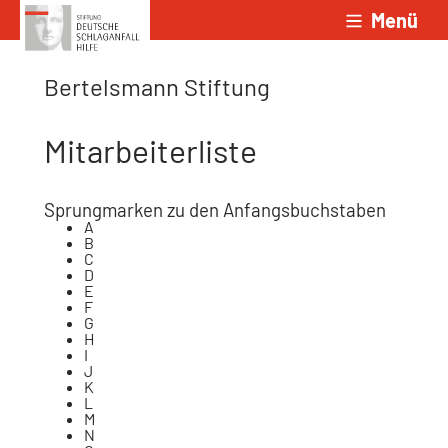
Menü
Zum Inhalt springen
Bertelsmann Stiftung
Mitarbeiterliste
Sprungmarken zu den Anfangsbuchstaben
A
B
C
D
E
F
G
H
I
J
K
L
M
N