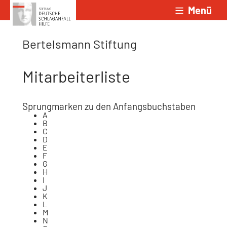
Menü
Zum Inhalt springen
Bertelsmann Stiftung
Mitarbeiterliste
Sprungmarken zu den Anfangsbuchstaben
A
B
C
D
E
F
G
H
I
J
K
L
M
N