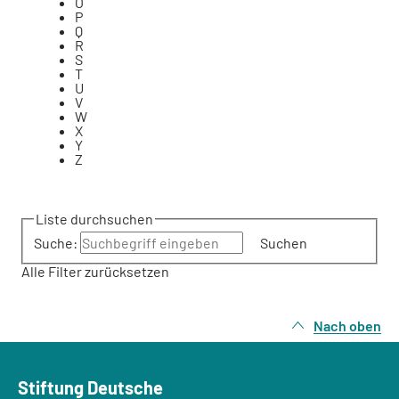
O
P
Q
R
S
T
U
V
W
X
Y
Z
Liste durchsuchen
Suche:
Suchen
Alle Filter zurücksetzen
Nach oben
Stiftung Deutsche