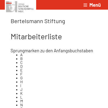
Menü
Zum Inhalt springen
Bertelsmann Stiftung
Mitarbeiterliste
Sprungmarken zu den Anfangsbuchstaben
A
B
C
D
E
F
G
H
I
J
K
L
M
N