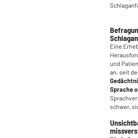
Schlaganfa
Befragun
Schlagan
Eine Erheb
Herausford
und Patie
an, seit d
Gedächtn
Sprache o
Sprachver
schwer, si
Unsichtb
missvers