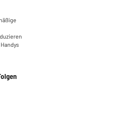
lmäßige
eduzieren
s Handys
Folgen