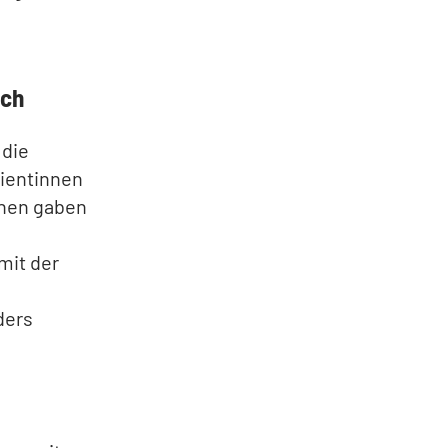
ach
 die
tientinnen
nen gaben
mit der
ders