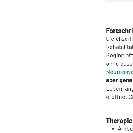
Fortschr
Gleichzeit
Rehabilita
Beginn oft
ohne dass 
Neuropsyc
aber gena
Leben lan
eröffnet C
Therapie
Ambul