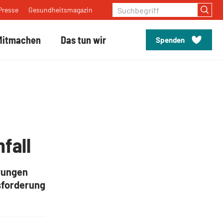
Suchbegriff
Presse
Gesundheitsmagazin
Mitmachen
Das tun wir
Spenden
 gegen den Schlaganfall - Thema unsichtbare Folgen
fall
erungen
sforderung