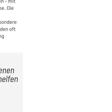
n – mit
be. Die
esondere
den oft
ng
fenen
helfen