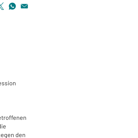
n
ession
etroffenen
die
 gegen den