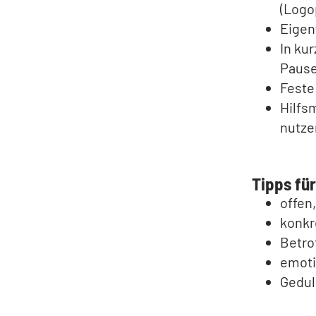
(Logo
Eigen
In ku
Pause
Feste
Hilfs
nutz
Tipps fü
offen
konkr
Betro
emoti
Gedul