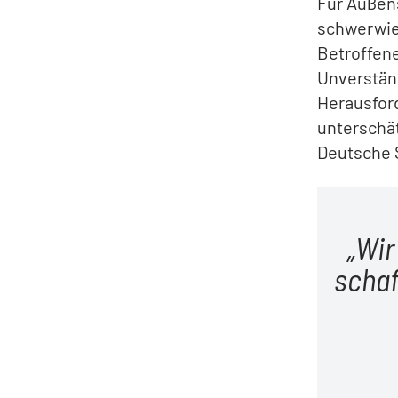
Für Außen
schwerwieg
Betroffene
Unverständ
Herausford
unterschät
Deutsche S
Wir
schaf