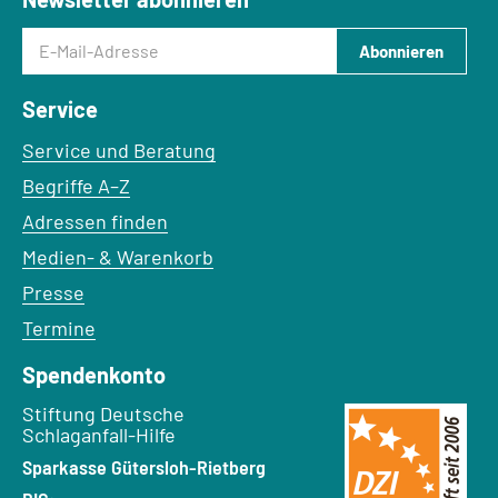
E-Mail-Adresse
Abonnieren
Service
Service und Beratung
Begriffe A–Z
Adressen finden
Medien- & Warenkorb
Presse
Termine
Spendenkonto
Empfänger:
Stiftung Deutsche
Schlaganfall-Hilfe
Bank:
Sparkasse Gütersloh-Rietberg