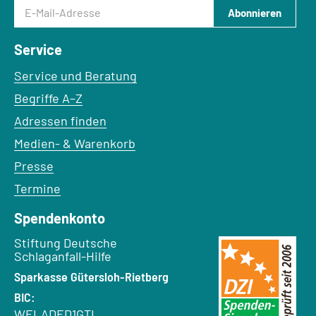
E-Mail-Adresse
Abonnieren
Service
Service und Beratung
Begriffe A–Z
Adressen finden
Medien- & Warenkorb
Presse
Termine
Spendenkonto
Empfänger:
Stiftung Deutsche
Schlaganfall-Hilfe
Bank:
Sparkasse Gütersloh-Rietberg
BIC:
WELADED1GTL