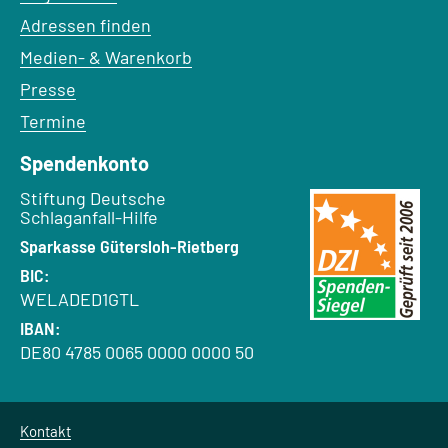
Adressen finden
Medien- & Warenkorb
Presse
Termine
Spendenkonto
Empfänger:
Stiftung Deutsche
Schlaganfall-Hilfe
Bank:
Sparkasse Gütersloh-Rietberg
BIC:
WELADED1GTL
IBAN:
DE80 4785 0065 0000 0000 50
Kontakt