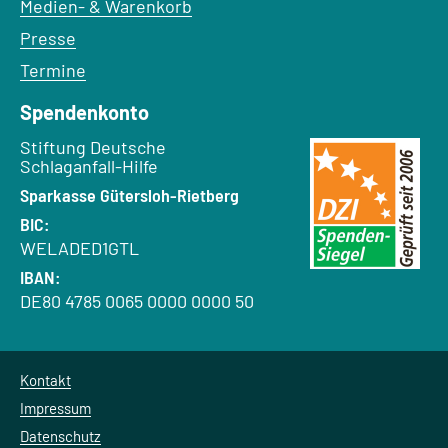
Medien- & Warenkorb
Presse
Termine
Spendenkonto
Empfänger:
Stiftung Deutsche
Schlaganfall-Hilfe
Bank:
Sparkasse Gütersloh-Rietberg
BIC:
WELADED1GTL
IBAN:
DE80 4785 0065 0000 0000 50
Kontakt
Impressum
Datenschutz