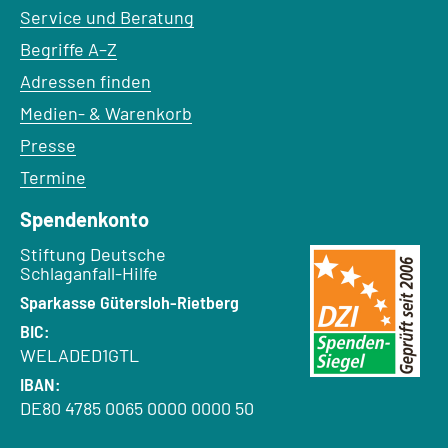
Service und Beratung
Begriffe A–Z
Adressen finden
Medien- & Warenkorb
Presse
Termine
Spendenkonto
Empfänger:
Stiftung Deutsche
Schlaganfall-Hilfe
Bank:
Sparkasse Gütersloh-Rietberg
BIC:
WELADED1GTL
IBAN:
DE80 4785 0065 0000 0000 50