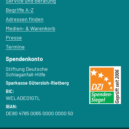
Service und Beratung
Begriffe A–Z
Adressen finden
Medien- & Warenkorb
Presse
Termine
Spendenkonto
Empfänger:
Stiftung Deutsche
Schlaganfall-Hilfe
Bank:
Sparkasse Gütersloh-Rietberg
BIC:
WELADED1GTL
IBAN:
DE80 4785 0065 0000 0000 50