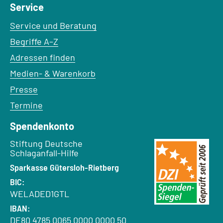
Service
Service und Beratung
Begriffe A–Z
Adressen finden
Medien- & Warenkorb
Presse
Termine
Spendenkonto
Empfänger:
Stiftung Deutsche
Schlaganfall-Hilfe
Bank:
Sparkasse Gütersloh-Rietberg
BIC:
WELADED1GTL
IBAN:
DE80 4785 0065 0000 0000 50