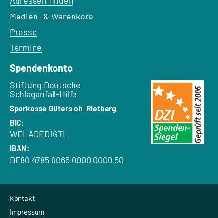
Adressen finden
Medien- & Warenkorb
Presse
Termine
Spendenkonto
Empfänger:
Stiftung Deutsche
Schlaganfall-Hilfe
Bank:
Sparkasse Gütersloh-Rietberg
BIC:
WELADED1GTL
IBAN:
DE80 4785 0065 0000 0000 50
Kontakt
Impressum