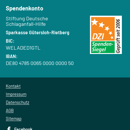
Spendenkonto
Empfänger:
Stiftung Deutsche
Schlaganfall-Hilfe
Bank:
Sparkasse Gütersloh-Rietberg
BIC:
WELADED1GTL
IBAN:
DE80 4785 0065 0000 0000 50
Kontakt
Impressum
Datenschutz
AGB
Sitemap
Facebook