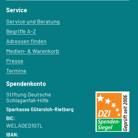
Service
Service und Beratung
Begriffe A–Z
Adressen finden
Medien- & Warenkorb
Presse
Termine
Spendenkonto
Empfänger:
Stiftung Deutsche
Schlaganfall-Hilfe
Bank:
Sparkasse Gütersloh-Rietberg
BIC:
WELADED1GTL
IBAN: