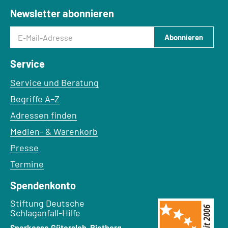
Newsletter abonnieren
E-Mail-Adresse
Abonnieren
Service
Service und Beratung
Begriffe A–Z
Adressen finden
Medien- & Warenkorb
Presse
Termine
Spendenkonto
Empfänger:
Stiftung Deutsche
Schlaganfall-Hilfe
Bank:
Sparkasse Gütersloh-Rietberg