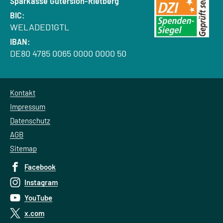
Bank:
Sparkasse Gütersloh-Rietberg
BIC:
WELADED1GTL
IBAN:
DE80 4785 0065 0000 0000 50
Kontakt
Impressum
Datenschutz
AGB
Sitemap
Facebook
Instagram
YouTube
x.com