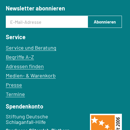
Newsletter abonnieren
E-Mail-Adresse
Abonnieren
Service
Service und Beratung
Begriffe A–Z
Adressen finden
Medien- & Warenkorb
Presse
Termine
Spendenkonto
Empfänger:
Stiftung Deutsche
Schlaganfall-Hilfe