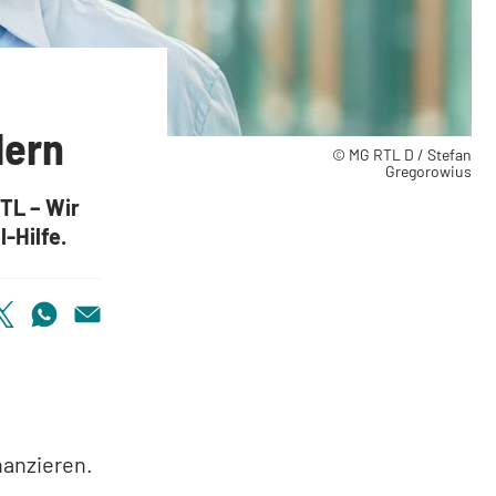
elfen Schlaganfall-Kindern
dern
© MG RTL D / Stefan
Gregorowius
RTL – Wir
-Hilfe.
nanzieren.