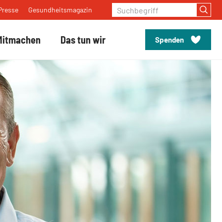
Suchbegriff
Presse
Gesundheitsmagazin
Mitmachen
Das tun wir
Spenden