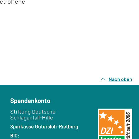
betroffene
Nach oben
Spendenkonto
Empfänger:
Stiftung Deutsche
Schlaganfall-Hilfe
Bank:
Sparkasse Gütersloh-Rietberg
BIC: