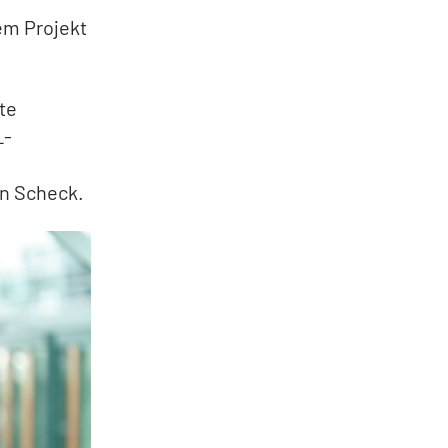
em Projekt
te
L-
en Scheck.