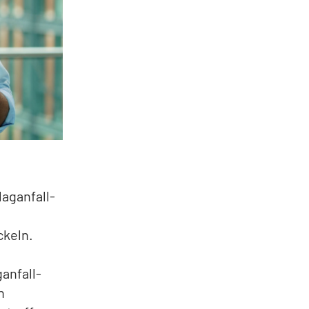
aganfall-
ckeln.
anfall-
n