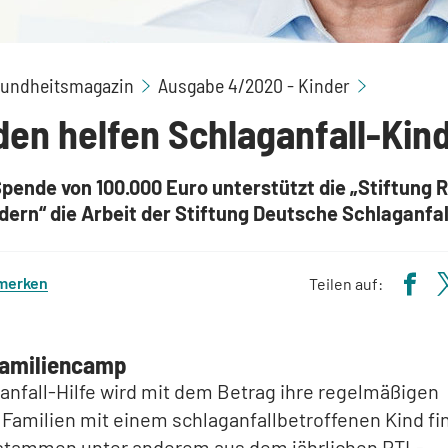
Spenden h
undheitsmagazin
Ausgabe 4/2020 - Kinder
en helfen Schlaganfall-Kin
Spende von 100.000 Euro unterstützt die „Stiftung 
dern“ die Arbeit der Stiftung Deutsche Schlaganfall
 merken
Teilen auf:
Familiencamp
anfall-Hilfe wird mit dem Betrag ihre regelmäßigen
Familien mit einem schlaganfallbetroffenen Kind fi
l stammen unter anderem aus dem jährlichen RTL-