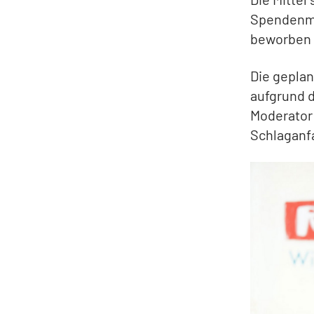
Spendenmar
beworben 
Die gepla
aufgrund d
Moderator 
Schlaganfa