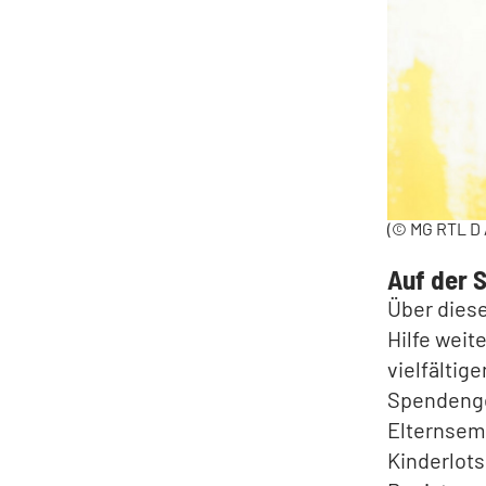
(© MG RTL D 
Auf der 
Über dies
Hilfe weit
vielfältig
Spendengel
Elternsemi
Kinderlots