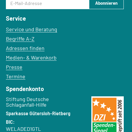
Abonnieren
Service
Service und Beratung
Begriffe A–Z
Adressen finden
Medien- & Warenkorb
Presse
Termine
Spendenkonto
Empfänger:
Stiftung Deutsche
Schlaganfall-Hilfe
Bank:
Sparkasse Gütersloh-Rietberg
BIC:
WELADED1GTL