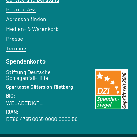
Begriffe A–Z
Adressen finden
Medien- & Warenkorb
Presse
Termine
Spendenkonto
Empfänger:
Stiftung Deutsche
Schlaganfall-Hilfe
Bank:
Sparkasse Gütersloh-Rietberg
BIC:
WELADED1GTL
IBAN:
DE80 4785 0065 0000 0000 50