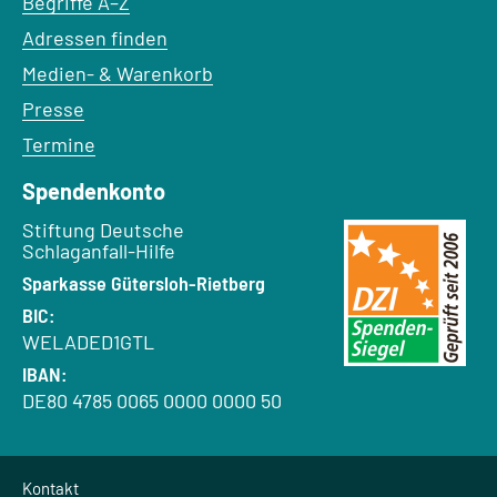
Begriffe A–Z
Adressen finden
Medien- & Warenkorb
Presse
Termine
Spendenkonto
Empfänger:
Stiftung Deutsche
Schlaganfall-Hilfe
Bank:
Sparkasse Gütersloh-Rietberg
BIC:
WELADED1GTL
IBAN:
DE80 4785 0065 0000 0000 50
Kontakt