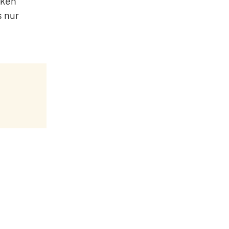
nken
s nur