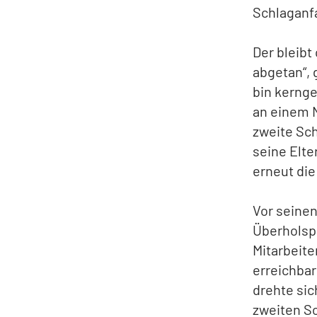
Schlaganfa
Der bleibt
abgetan“, 
bin kernge
an einem N
zweite Sch
seine Elte
erneut die
Vor seinen
Überholspu
Mitarbeite
erreichbar
drehte sic
zweiten Sc