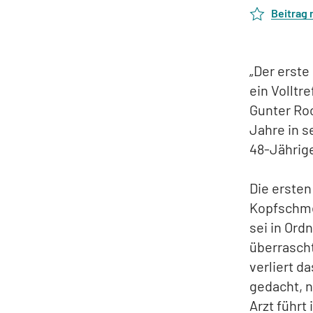
Beitrag
„Der erste
ein Volltr
Gunter Roc
Jahre in s
48-Jährige
Die ersten
Kopfschmer
sei in Ordn
überrascht
verliert d
gedacht, n
Arzt führt