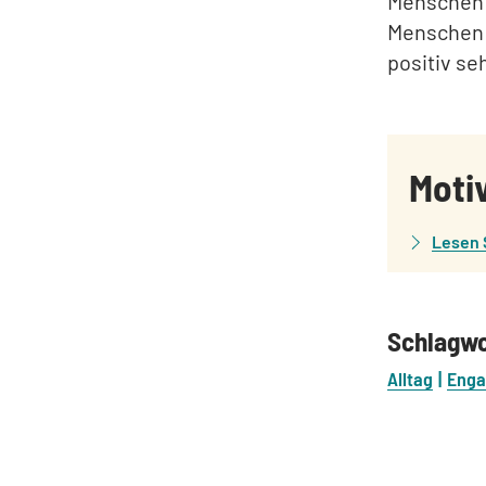
Menschen a
Menschen 
positiv se
:
Moti
Lesen 
Schlagw
Alltag
Eng