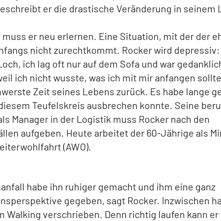
beschreibt er die drastische Veränderung in seinem
muss er neu erlernen. Eine Situation, mit der der 
fangs nicht zurechtkommt. Rocker wird depressiv: „I
 Loch, ich lag oft nur auf dem Sofa und war gedanklich
eil ich nicht wusste, was ich mit mir anfangen sollte“
hwerste Zeit seines Lebens zurück. Es habe lange g
 diesem Teufelskreis ausbrechen konnte. Seine beru
ls Manager in der Logistik muss Rocker nach den
llen aufgeben. Heute arbeitet der 60-Jährige als Mi
beiterwohlfahrt (AWO).
anfall habe ihn ruhiger gemacht und ihm eine ganz
nsperspektive gegeben, sagt Rocker. Inzwischen ha
m Walking verschrieben. Denn richtig laufen kann er