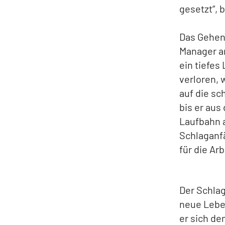
gesetzt“, 
Das Gehen 
Manager an
ein tiefes
verloren, w
auf die sc
bis er aus
Laufbahn a
Schlaganfä
für die Ar
Der Schlag
neue Lebe
er sich de