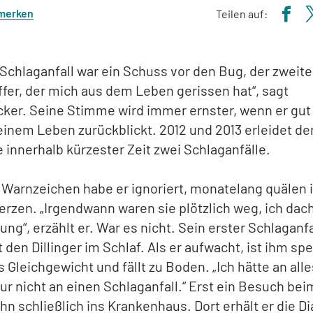
 merken
Teilen auf:
 Schlaganfall war ein Schuss vor den Bug, der zweite
effer, der mich aus dem Leben gerissen hat“, sagt
ker. Seine Stimme wird immer ernster, wenn er gut
einem Leben zurückblickt. 2012 und 2013 erleidet de
 innerhalb kürzester Zeit zwei Schlaganfälle.
 Warnzeichen habe er ignoriert, monatelang quälen 
zen. „Irgendwann waren sie plötzlich weg, ich dach
ung“, erzählt er. War es nicht. Sein erster Schlaganfa
 den Dillinger im Schlaf. Als er aufwacht, ist ihm spe
as Gleichgewicht und fällt zu Boden. „Ich hätte an all
ur nicht an einen Schlaganfall.“ Erst ein Besuch be
 ihn schließlich ins Krankenhaus. Dort erhält er die D