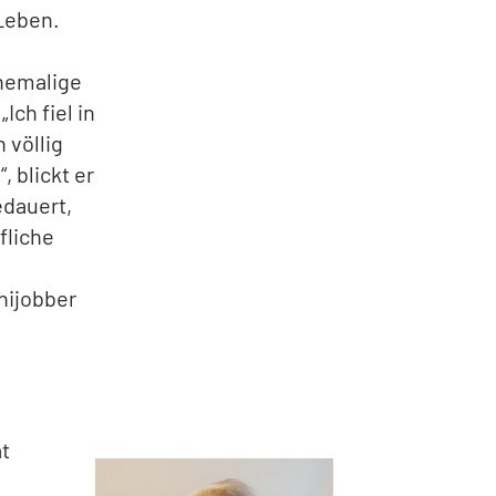
 Leben.
ehemalige
ch fiel in
 völlig
, blickt er
edauert,
fliche
nijobber
t