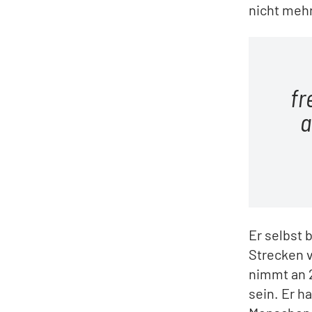
nicht mehr
fr
a
Er selbst b
Strecken 
nimmt an 2
sein. Er 