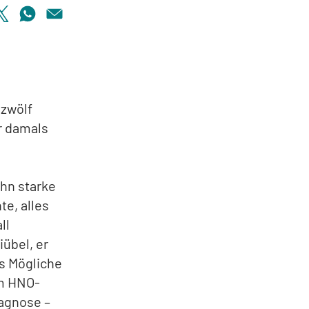
 zwölf
r damals
ihn starke
te, alles
ll
iübel, er
es Mögliche
im HNO-
iagnose –