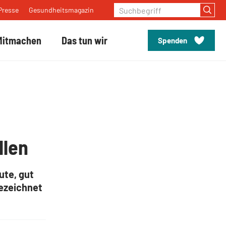
Suchbegriff
Presse
Gesundheitsmagazin
Mitmachen
Das tun wir
Spenden
llen
ute, gut
bezeichnet