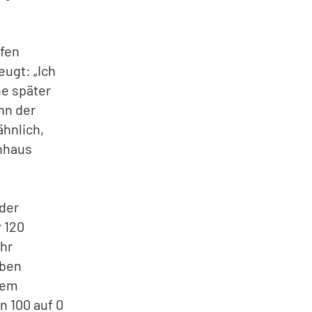
pfen
eugt: „Ich
he später
ihn der
ähnlich,
enhaus
 der
r 120
Uhr
eben
 dem
n 100 auf 0