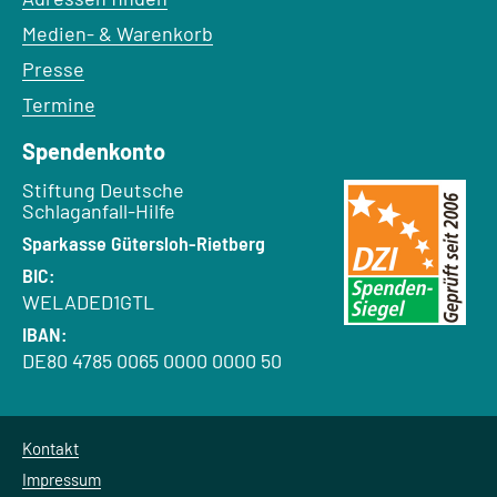
Medien- & Warenkorb
Presse
Termine
Spendenkonto
Empfänger:
Stiftung Deutsche
Schlaganfall-Hilfe
Bank:
Sparkasse Gütersloh-Rietberg
BIC:
WELADED1GTL
IBAN:
DE80 4785 0065 0000 0000 50
Kontakt
Impressum