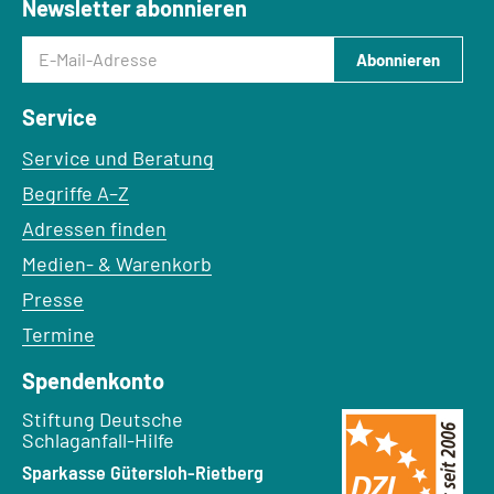
Newsletter abonnieren
E-Mail-Adresse
Abonnieren
Service
Service und Beratung
Begriffe A–Z
Adressen finden
Medien- & Warenkorb
Presse
Termine
Spendenkonto
Empfänger:
Stiftung Deutsche
Schlaganfall-Hilfe
Bank:
Sparkasse Gütersloh-Rietberg